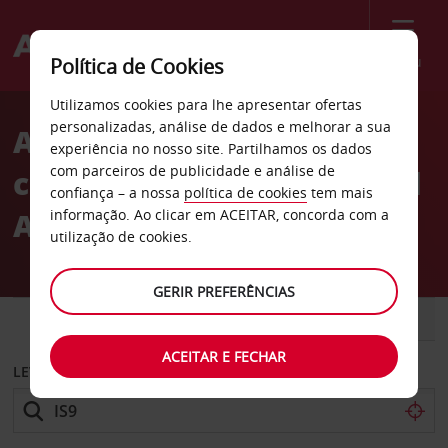
Menu
Política de Cookies
Welcome
Utilizamos cookies para lhe apresentar ofertas
to
personalizadas, análise de dados e melhorar a sua
Aluguer de
Avis
experiência no nosso site. Partilhamos os dados
com parceiros de publicidade e análise de
carros Aeroporto Nacional
confiança – a nossa
política de cookies
tem mais
Atatürk
informação. Ao clicar em ACEITAR, concorda com a
utilização de cookies.
GERIR PREFERÊNCIAS
CARRO
COMERCIAIS
ACEITAR E FECHAR
LEVANTAR EM