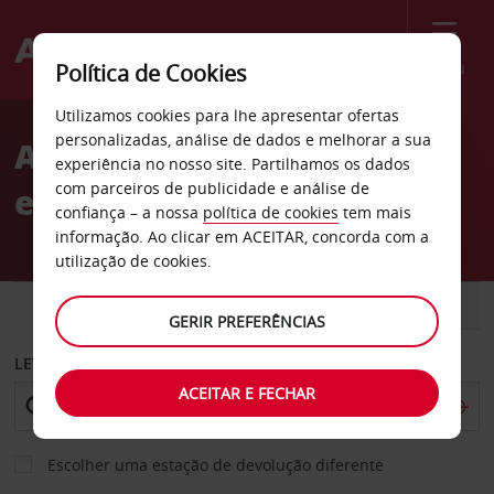
Menu
Política de Cookies
Welcome
Utilizamos cookies para lhe apresentar ofertas
to
personalizadas, análise de dados e melhorar a sua
Aluguer de carros Birmot
Avis
experiência no nosso site. Partilhamos os dados
com parceiros de publicidade e análise de
em İzmir
confiança – a nossa
política de cookies
tem mais
informação. Ao clicar em ACEITAR, concorda com a
utilização de cookies.
CARRO
COMERCIAIS
GERIR PREFERÊNCIAS
LEVANTAR EM
ACEITAR E FECHAR
Escolher uma estação de devolução diferente