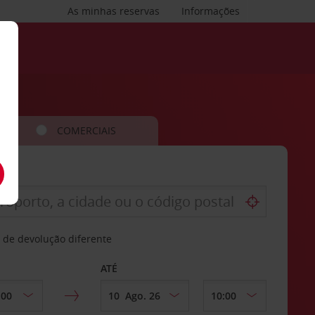
As minhas reservas
Informações
COMERCIAIS
 de devolução diferente
ATÉ