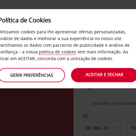
Política de Cookies
SERVIÇOS
EMPRESAS
SELF SERVICE
Utilizamos cookies para lhe apresentar ofertas personalizadas,
análise de dados e melhorar a sua experiência no nosso site.
Partilhamos os dados com parceiros de publicidade e análise de
confiança – a nossa
política de cookies
tem mais informação. Ao
CARRO
clicar em ACEITAR, concorda com a utilização de cookies.
ACEITAR E FECHAR
GERIR PREFERÊNCIAS
LEVANTAR EM
Escolher uma estação
DE