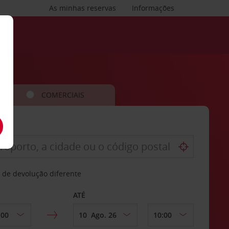
As minhas reservas
Informações
COMERCIAIS
 de devolução diferente
ATÉ