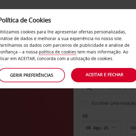
Política de Cookies
SERVIÇOS
EMPRESAS
SELF SERVICE
Utilizamos cookies para lhe apresentar ofertas personalizadas,
análise de dados e melhorar a sua experiência no nosso site.
Partilhamos os dados com parceiros de publicidade e análise de
confiança – a nossa
política de cookies
tem mais informação. Ao
CARRO
clicar em ACEITAR, concorda com a utilização de cookies.
ACEITAR E FECHAR
GERIR PREFERÊNCIAS
LEVANTAR EM
Escolher uma estação
DE