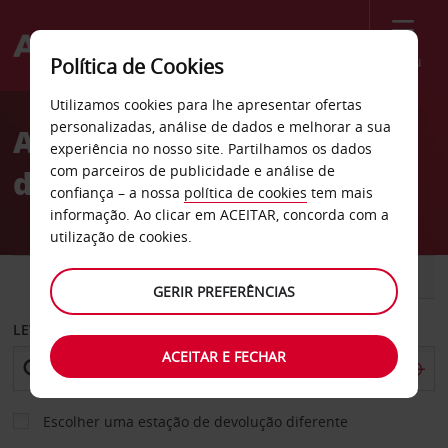
Menu
Política de Cookies
Welcome
Utilizamos cookies para lhe apresentar ofertas
to
personalizadas, análise de dados e melhorar a sua
Aluguer de carros cidade
Avis
experiência no nosso site. Partilhamos os dados
com parceiros de publicidade e análise de
de Vastervik
confiança – a nossa
política de cookies
tem mais
informação. Ao clicar em ACEITAR, concorda com a
utilização de cookies.
CARRO
COMERCIAIS
GERIR PREFERÊNCIAS
LEVANTAR EM
ACEITAR E FECHAR
Escolher uma estação de devolução diferente