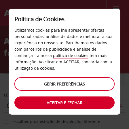
Menu
Política de Cookies
Welcome
Utilizamos cookies para lhe apresentar ofertas
to
personalizadas, análise de dados e melhorar a sua
Aluguer de carros Estação
Avis
experiência no nosso site. Partilhamos os dados
com parceiros de publicidade e análise de
ferroviária de Vasteras
confiança – a nossa
política de cookies
tem mais
informação. Ao clicar em ACEITAR, concorda com a
utilização de cookies.
CARRO
COMERCIAIS
GERIR PREFERÊNCIAS
LEVANTAR EM
ACEITAR E FECHAR
Escolher uma estação de devolução diferente