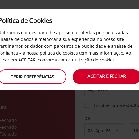
Política de Cookies
SERVIÇOS
EMPRESAS
SELF SERVICE
Utilizamos cookies para lhe apresentar ofertas personalizadas,
análise de dados e melhorar a sua experiência no nosso site.
Partilhamos os dados com parceiros de publicidade e análise de
os
confiança – a nossa
política de cookies
tem mais informação. Ao
CARRO
clicar em ACEITAR, concorda com a utilização de cookies.
amo
ACEITAR E FECHAR
GERIR PREFERÊNCIAS
LEVANTAR EM
Escolher uma estação
ura
DE
Fechado
Fechado
Fechado