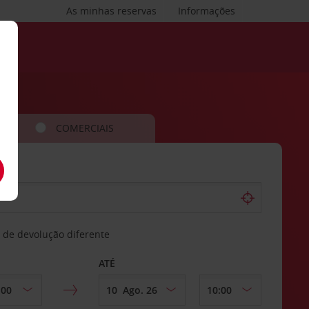
As minhas reservas
Informações
COMERCIAIS
 de devolução diferente
ATÉ