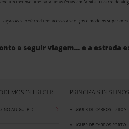
o um monovolume para umas férias em família. O carro de aluguer
elização
Avis Preferred
têm acesso a serviços e modelos superiores e
ronto a seguir viagem… e a estrada e
PODEMOS OFERECER
PRINCIPAIS DESTINO
IS NO ALUGUER DE
ALUGUER DE CARROS LISBOA
ALUGUER DE CARROS PORTO