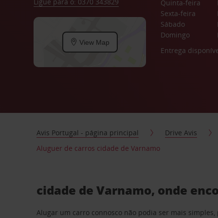
Ligue para o: 0370 343829
Quinta-feira
Sexta-feira
Sábado
Domingo
View Map
Entrega disponíve
Avis Portugal - página principal
Drive Avis
Aluguer de carros cidade de Varnamo
cidade de Varnamo, onde enco
Alugar um carro connosco não podia ser mais simples, 