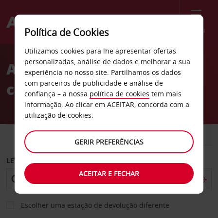
Menu
Política de Cookies
Welcome
Utilizamos cookies para lhe apresentar ofertas
to
personalizadas, análise de dados e melhorar a sua
Aluguer de
Avis
experiência no nosso site. Partilhamos os dados
com parceiros de publicidade e análise de
carros Nykøping
confiança – a nossa
política de cookies
tem mais
informação. Ao clicar em ACEITAR, concorda com a
utilização de cookies.
CARRO
COMERCIAIS
GERIR PREFERÊNCIAS
LEVANTAR EM
ACEITAR E FECHAR
Escolher uma estação de devolução diferente