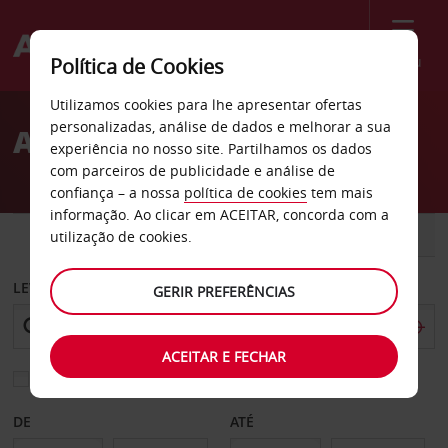
Menu
Política de Cookies
Welcome
Utilizamos cookies para lhe apresentar ofertas
to
personalizadas, análise de dados e melhorar a sua
Aluguer de carros Lund
Avis
experiência no nosso site. Partilhamos os dados
com parceiros de publicidade e análise de
confiança – a nossa
política de cookies
tem mais
informação. Ao clicar em ACEITAR, concorda com a
CARRO
COMERCIAIS
utilização de cookies.
LEVANTAR EM
GERIR PREFERÊNCIAS
ACEITAR E FECHAR
Escolher uma estação de devolução diferente
DE
ATÉ