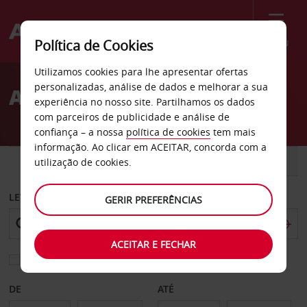
Menu
Política de Cookies
Welcome
Utilizamos cookies para lhe apresentar ofertas
to
personalizadas, análise de dados e melhorar a sua
Aluguer de carros Ludvika
Avis
experiência no nosso site. Partilhamos os dados
com parceiros de publicidade e análise de
confiança – a nossa
política de cookies
tem mais
informação. Ao clicar em ACEITAR, concorda com a
CARRO
COMERCIAIS
utilização de cookies.
LEVANTAR EM
GERIR PREFERÊNCIAS
ACEITAR E FECHAR
Escolher uma estação de devolução diferente
DE
ATÉ