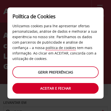
Menu
Política de Cookies
Welcome
Utilizamos cookies para lhe apresentar ofertas
to
personalizadas, análise de dados e melhorar a sua
Aluguer de
Avis
experiência no nosso site. Partilhamos os dados
com parceiros de publicidade e análise de
carros Aeroporto de
confiança – a nossa
política de cookies
tem mais
Landvetter em
informação. Ao clicar em ACEITAR, concorda com a
utilização de cookies.
Gotemburgo
GERIR PREFERÊNCIAS
ACEITAR E FECHAR
CARRO
COMERCIAIS
LEVANTAR EM