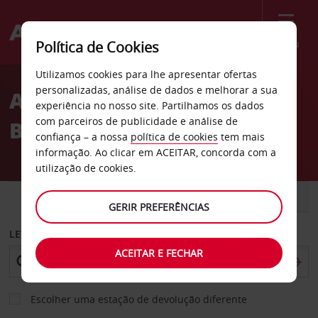
Menu
Política de Cookies
Welcome
Utilizamos cookies para lhe apresentar ofertas
to
personalizadas, análise de dados e melhorar a sua
Aluguer de carros
Avis
experiência no nosso site. Partilhamos os dados
com parceiros de publicidade e análise de
Barkarby em Estocolmo
confiança – a nossa
política de cookies
tem mais
informação. Ao clicar em ACEITAR, concorda com a
utilização de cookies.
CARRO
COMERCIAIS
GERIR PREFERÊNCIAS
LEVANTAR EM
ACEITAR E FECHAR
Escolher uma estação de devolução diferente