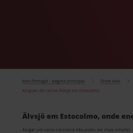
Avis Portugal - página principal
Drive Avis
Aluguer de carros Älvsjö em Estocolmo
Älvsjö em Estocolmo, onde enc
Alugar um carro connosco não podia ser mais simples, 