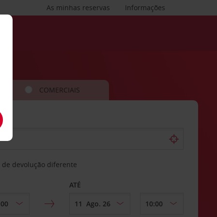
As minhas reservas
Informações
COMERCIAIS
 de devolução diferente
ATÉ