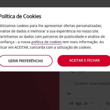
Política de Cookies
SERVIÇOS
EMPRESAS
SELF SERVICE
Utilizamos cookies para lhe apresentar ofertas personalizadas,
análise de dados e melhorar a sua experiência no nosso site.
Partilhamos os dados com parceiros de publicidade e análise de
os
confiança – a nossa
política de cookies
tem mais informação. Ao
CARRO
clicar em ACEITAR, concorda com a utilização de cookies.
ACEITAR E FECHAR
GERIR PREFERÊNCIAS
LEVANTAR EM
Escolher uma estação
DE