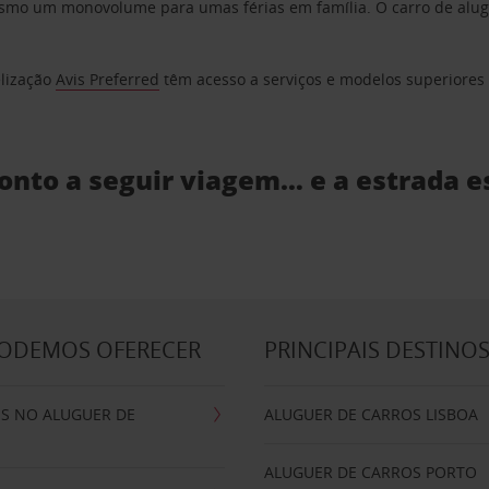
o um monovolume para umas férias em família. O carro de aluguer
elização
Avis Preferred
têm acesso a serviços e modelos superiores e
ronto a seguir viagem… e a estrada e
PODEMOS OFERECER
PRINCIPAIS DESTINO
IS NO ALUGUER DE
ALUGUER DE CARROS LISBOA
ALUGUER DE CARROS PORTO