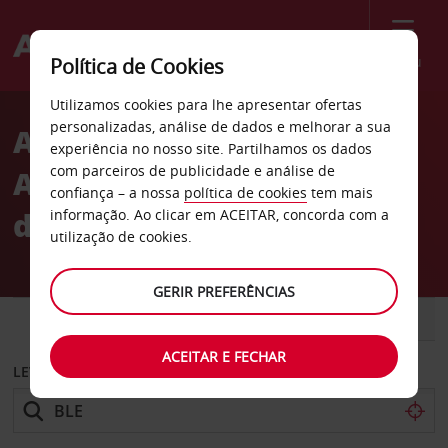
Menu
Política de Cookies
Welcome
Utilizamos cookies para lhe apresentar ofertas
to
personalizadas, análise de dados e melhorar a sua
Aluguer de carros
Avis
experiência no nosso site. Partilhamos os dados
com parceiros de publicidade e análise de
Aeroporto Dala
confiança – a nossa
política de cookies
tem mais
de Borlänge
informação. Ao clicar em ACEITAR, concorda com a
utilização de cookies.
GERIR PREFERÊNCIAS
CARRO
COMERCIAIS
ACEITAR E FECHAR
LEVANTAR EM