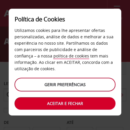
Menu
Política de Cookies
Welcome
Utilizamos cookies para lhe apresentar ofertas
to
personalizadas, análise de dados e melhorar a sua
Aluguer de carros Arvika
Avis
experiência no nosso site. Partilhamos os dados
com parceiros de publicidade e análise de
confiança – a nossa
política de cookies
tem mais
informação. Ao clicar em ACEITAR, concorda com a
CARRO
COMERCIAIS
utilização de cookies.
LEVANTAR EM
GERIR PREFERÊNCIAS
ACEITAR E FECHAR
Escolher uma estação de devolução diferente
DE
ATÉ