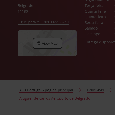
Belgrade
Terça-feira
11180
Quarta-feira
Quinta-feira
Ligue para o: +381 114433744
Sexta-feira
Sábado
Domingo
Entrega disponíve
View Map
Avis Portugal - página principal
Drive Avis
Aluguer de carros Aeroporto de Belgrado