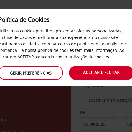
Política de Cookies
SERVIÇOS
EMPRESAS
SELF SERVICE
Utilizamos cookies para lhe apresentar ofertas personalizadas,
análise de dados e melhorar a sua experiência no nosso site.
Partilhamos os dados com parceiros de publicidade e análise de
confiança – a nossa
política de cookies
tem mais informação. Ao
CARRO
clicar em ACEITAR, concorda com a utilização de cookies.
o de
ACEITAR E FECHAR
GERIR PREFERÊNCIAS
LEVANTAR EM
Escolher uma estação
DE
ura
08:00 - 22:00