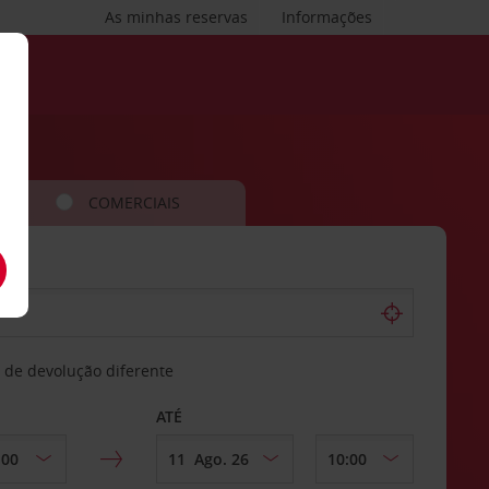
As minhas reservas
Informações
COMERCIAIS
 de devolução diferente
ATÉ