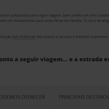
estiver preparado para seguir viagem, quer prefira um mini citad
o um monovolume para umas férias em família. O carro de aluguer
elização
Avis Preferred
têm acesso a serviços e modelos superiores e
ronto a seguir viagem… e a estrada e
PODEMOS OFERECER
PRINCIPAIS DESTINO