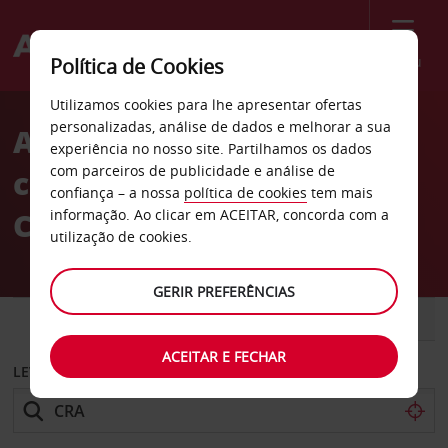
Menu
Política de Cookies
Welcome
Utilizamos cookies para lhe apresentar ofertas
to
personalizadas, análise de dados e melhorar a sua
Aluguer de
Avis
experiência no nosso site. Partilhamos os dados
com parceiros de publicidade e análise de
carros Aeroporto de
confiança – a nossa
política de cookies
tem mais
Craiova
informação. Ao clicar em ACEITAR, concorda com a
utilização de cookies.
GERIR PREFERÊNCIAS
CARRO
COMERCIAIS
ACEITAR E FECHAR
LEVANTAR EM