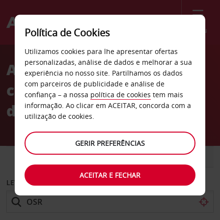
Menu
Política de Cookies
Welcome
Utilizamos cookies para lhe apresentar ofertas
to
personalizadas, análise de dados e melhorar a sua
Aluguer de
Avis
experiência no nosso site. Partilhamos os dados
com parceiros de publicidade e análise de
carros Aeroporto Mosnov
confiança – a nossa
política de cookies
tem mais
de Ostrava
informação. Ao clicar em ACEITAR, concorda com a
utilização de cookies.
GERIR PREFERÊNCIAS
CARRO
COMERCIAIS
ACEITAR E FECHAR
LEVANTAR EM