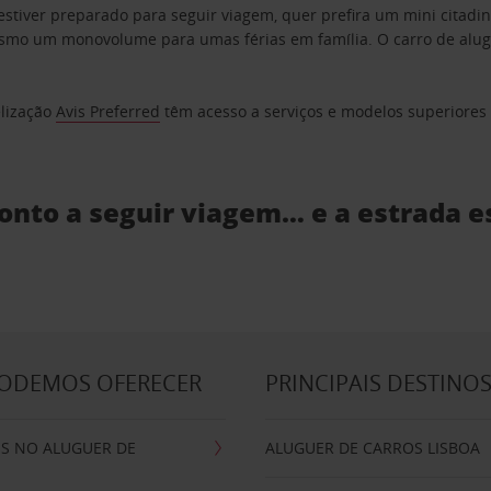
estiver preparado para seguir viagem, quer prefira um mini citad
o um monovolume para umas férias em família. O carro de aluguer
elização
Avis Preferred
têm acesso a serviços e modelos superiores e
ronto a seguir viagem… e a estrada e
PODEMOS OFERECER
PRINCIPAIS DESTINO
IS NO ALUGUER DE
ALUGUER DE CARROS LISBOA