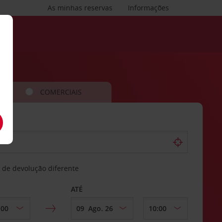
As minhas reservas
Informações
COMERCIAIS
 de devolução diferente
ATÉ