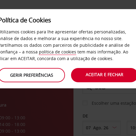
Política de Cookies
SERVIÇOS
EMPRESAS
SELF SERVICE
Utilizamos cookies para lhe apresentar ofertas personalizadas,
análise de dados e melhorar a sua experiência no nosso site.
Partilhamos os dados com parceiros de publicidade e análise de
os
confiança – a nossa
política de cookies
tem mais informação. Ao
CARRO
clicar em ACEITAR, concorda com a utilização de cookies.
ACEITAR E FECHAR
GERIR PREFERÊNCIAS
LEVANTAR EM
Escolher uma estação
ura
DE
09:00 - 13:00
14:00 - 18:00
09:00 - 13:00