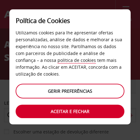
Menu
Política de Cookies
Welcome
Utilizamos cookies para lhe apresentar ofertas
to
personalizadas, análise de dados e melhorar a sua
Aluguer de carros
Avis
experiência no nosso site. Partilhamos os dados
com parceiros de publicidade e análise de
Santarém
confiança – a nossa
política de cookies
tem mais
informação. Ao clicar em ACEITAR, concorda com a
utilização de cookies.
CARRO
COMERCIAIS
GERIR PREFERÊNCIAS
LEVANTAR EM
ACEITAR E FECHAR
Escolher uma estação de devolução diferente