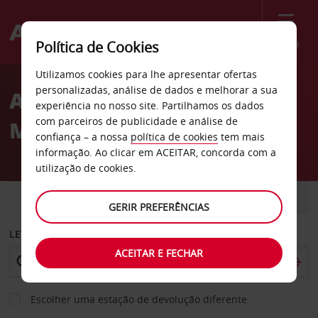
Menu
Política de Cookies
Welcome
Utilizamos cookies para lhe apresentar ofertas
to
personalizadas, análise de dados e melhorar a sua
Aluguer de carros Santa
Avis
experiência no nosso site. Partilhamos os dados
com parceiros de publicidade e análise de
Maria
confiança – a nossa
política de cookies
tem mais
informação. Ao clicar em ACEITAR, concorda com a
utilização de cookies.
CARRO
COMERCIAIS
GERIR PREFERÊNCIAS
LEVANTAR EM
ACEITAR E FECHAR
Escolher uma estação de devolução diferente