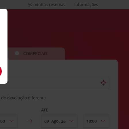
As minhas reservas
Informações
COMERCIAIS
 de devolução diferente
ATÉ