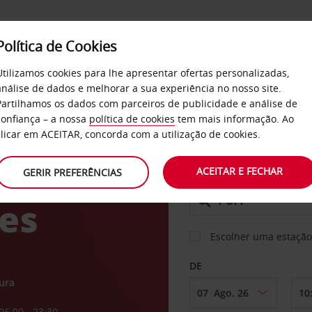
Política de Cookies
SERVIÇOS
EMPRESAS
SELF SERVICE
Utilizamos cookies para lhe apresentar ofertas personalizadas,
análise de dados e melhorar a sua experiência no nosso site.
Partilhamos os dados com parceiros de publicidade e análise de
confiança – a nossa
política de cookies
tem mais informação. Ao
CARRO
clicar em ACEITAR, concorda com a utilização de cookies.
al
ACEITAR E FECHAR
GERIR PREFERÊNCIAS
LEVANTAR EM
res
Escolher uma estação
DE
ura
06:00 - 23:30