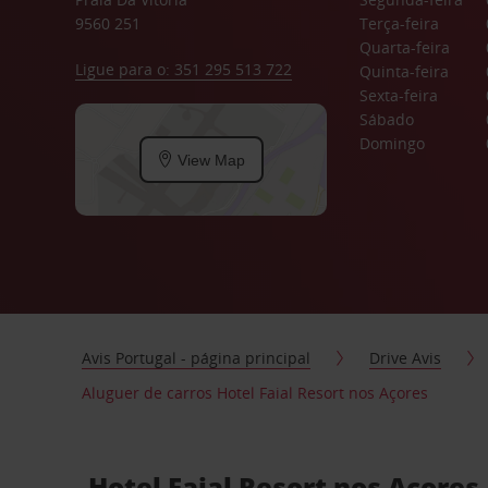
9560 251
Terça-feira
Quarta-feira
Ligue para o: 351 295 513 722
Quinta-feira
Sexta-feira
Sábado
Domingo
View Map
Avis Portugal - página principal
Drive Avis
Aluguer de carros Hotel Faial Resort nos Açores
Hotel Faial Resort nos Açores