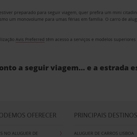
estiver preparado para seguir viagem, quer prefira um mini citad
o um monovolume para umas férias em família. O carro de aluguer
elização
Avis Preferred
têm acesso a serviços e modelos superiores e
ronto a seguir viagem… e a estrada e
PODEMOS OFERECER
PRINCIPAIS DESTINO
IS NO ALUGUER DE
ALUGUER DE CARROS LISBOA