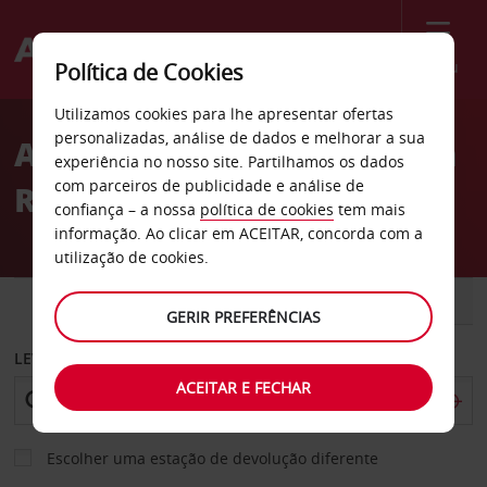
Menu
Política de Cookies
Welcome
Utilizamos cookies para lhe apresentar ofertas
to
personalizadas, análise de dados e melhorar a sua
Aluguer de carros Praia da
Avis
experiência no nosso site. Partilhamos os dados
com parceiros de publicidade e análise de
Rocha em Portimão
confiança – a nossa
política de cookies
tem mais
informação. Ao clicar em ACEITAR, concorda com a
utilização de cookies.
CARRO
COMERCIAIS
GERIR PREFERÊNCIAS
LEVANTAR EM
ACEITAR E FECHAR
Escolher uma estação de devolução diferente