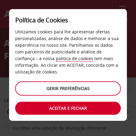
Menu
Política de Cookies
Welcome
Utilizamos cookies para lhe apresentar ofertas
to
personalizadas, análise de dados e melhorar a sua
ALUGUER DE CARROS NO
Avis
experiência no nosso site. Partilhamos os dados
com parceiros de publicidade e análise de
FAIAL COM A AVIS
confiança – a nossa
política de cookies
tem mais
informação. Ao clicar em ACEITAR, concorda com a
utilização de cookies.
CARRO
COMERCIAIS
GERIR PREFERÊNCIAS
LEVANTAR EM
ACEITAR E FECHAR
Escolher uma estação de devolução diferente