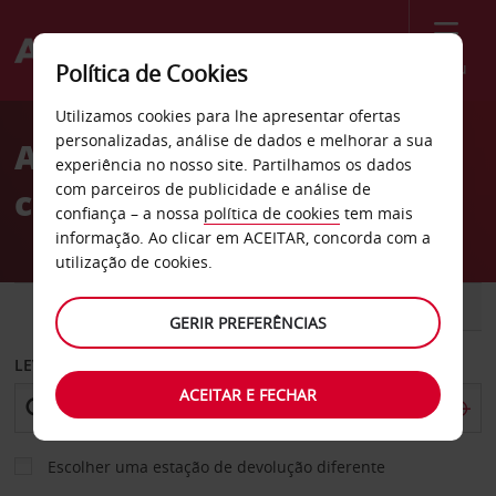
Menu
Política de Cookies
Welcome
Utilizamos cookies para lhe apresentar ofertas
to
personalizadas, análise de dados e melhorar a sua
Aluguer de
Avis
experiência no nosso site. Partilhamos os dados
com parceiros de publicidade e análise de
carros Albufeira
confiança – a nossa
política de cookies
tem mais
informação. Ao clicar em ACEITAR, concorda com a
utilização de cookies.
CARRO
COMERCIAIS
GERIR PREFERÊNCIAS
LEVANTAR EM
ACEITAR E FECHAR
Escolher uma estação de devolução diferente