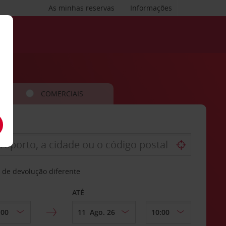
As minhas reservas
Informações
COMERCIAIS
 de devolução diferente
ATÉ