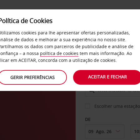
Política de Cookies
SERVIÇOS
EMPRESAS
SELF SERVICE
Utilizamos cookies para lhe apresentar ofertas personalizadas,
análise de dados e melhorar a sua experiência no nosso site.
Partilhamos os dados com parceiros de publicidade e análise de
confiança – a nossa
política de cookies
tem mais informação. Ao
CARRO
clicar em ACEITAR, concorda com a utilização de cookies.
Góra
ACEITAR E FECHAR
GERIR PREFERÊNCIAS
LEVANTAR EM
Escolher uma estação
DE