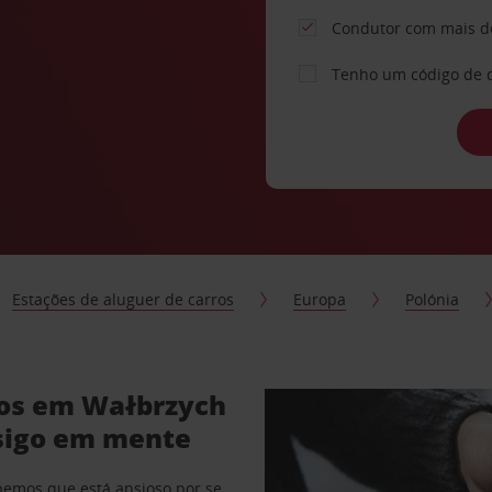
Condutor com mais d
Tenho um código de 
Estações de aluguer de carros
Europa
Polónia
ros em Wałbrzych
sigo em mente
abemos que está ansioso por se