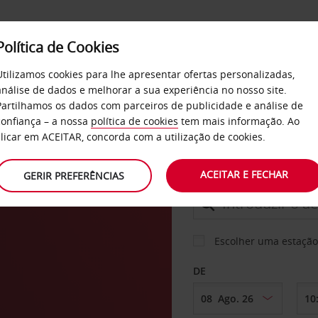
Política de Cookies
SERVIÇOS
EMPRESAS
SELF SERVICE
Utilizamos cookies para lhe apresentar ofertas personalizadas,
análise de dados e melhorar a sua experiência no nosso site.
Partilhamos os dados com parceiros de publicidade e análise de
confiança – a nossa
política de cookies
tem mais informação. Ao
CARRO
clicar em ACEITAR, concorda com a utilização de cookies.
ch
ACEITAR E FECHAR
GERIR PREFERÊNCIAS
LEVANTAR EM
Escolher uma estação
DE