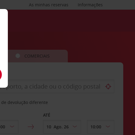
As minhas reservas
Informações
COMERCIAIS
 de devolução diferente
ATÉ