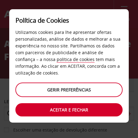
Menu
Política de Cookies
Welcome
Utilizamos cookies para lhe apresentar ofertas
to
personalizadas, análise de dados e melhorar a sua
Aluguer de carros Porto de
Avis
experiência no nosso site. Partilhamos os dados
com parceiros de publicidade e análise de
Ferries de Świnoujście
confiança – a nossa
política de cookies
tem mais
informação. Ao clicar em ACEITAR, concorda com a
utilização de cookies.
CARRO
COMERCIAIS
GERIR PREFERÊNCIAS
LEVANTAR EM
ACEITAR E FECHAR
Escolher uma estação de devolução diferente