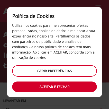
Menu
Política de Cookies
Welcome
Utilizamos cookies para lhe apresentar ofertas
to
personalizadas, análise de dados e melhorar a sua
Aluguer de
Avis
experiência no nosso site. Partilhamos os dados
com parceiros de publicidade e análise de
carros Aeroporto
confiança – a nossa
política de cookies
tem mais
Internacional de Poznań-
informação. Ao clicar em ACEITAR, concorda com a
utilização de cookies.
Ławica
GERIR PREFERÊNCIAS
ACEITAR E FECHAR
CARRO
COMERCIAIS
LEVANTAR EM