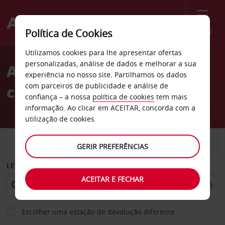
Menu
Política de Cookies
Welcome
Utilizamos cookies para lhe apresentar ofertas
to
personalizadas, análise de dados e melhorar a sua
Aluguer de
Avis
experiência no nosso site. Partilhamos os dados
com parceiros de publicidade e análise de
carros Katowice
confiança – a nossa
política de cookies
tem mais
informação. Ao clicar em ACEITAR, concorda com a
utilização de cookies.
CARRO
COMERCIAIS
GERIR PREFERÊNCIAS
LEVANTAR EM
ACEITAR E FECHAR
Escolher uma estação de devolução diferente