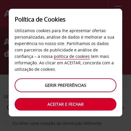
Menu
Política de Cookies
Welcome
Utilizamos cookies para lhe apresentar ofertas
to
personalizadas, análise de dados e melhorar a sua
Aluguer de carros cidade
Avis
experiência no nosso site. Partilhamos os dados
com parceiros de publicidade e análise de
de Cracóvia
confiança – a nossa
política de cookies
tem mais
informação. Ao clicar em ACEITAR, concorda com a
utilização de cookies.
CARRO
COMERCIAIS
GERIR PREFERÊNCIAS
LEVANTAR EM
ACEITAR E FECHAR
Escolher uma estação de devolução diferente