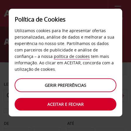
Menu
Política de Cookies
Welcome
Utilizamos cookies para lhe apresentar ofertas
to
personalizadas, análise de dados e melhorar a sua
Aluguer de carros Heerlen
Avis
experiência no nosso site. Partilhamos os dados
com parceiros de publicidade e análise de
confiança – a nossa
política de cookies
tem mais
informação. Ao clicar em ACEITAR, concorda com a
CARRO
COMERCIAIS
utilização de cookies.
LEVANTAR EM
GERIR PREFERÊNCIAS
ACEITAR E FECHAR
Escolher uma estação de devolução diferente
DE
ATÉ