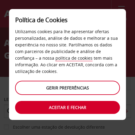
Menu
Política de Cookies
Welcome
Utilizamos cookies para lhe apresentar ofertas
to
personalizadas, análise de dados e melhorar a sua
Aluguer de carros
Avis
experiência no nosso site. Partilhamos os dados
com parceiros de publicidade e análise de
Groningen
confiança – a nossa
política de cookies
tem mais
informação. Ao clicar em ACEITAR, concorda com a
utilização de cookies.
CARRO
COMERCIAIS
GERIR PREFERÊNCIAS
LEVANTAR EM
ACEITAR E FECHAR
Escolher uma estação de devolução diferente