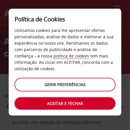
Menu
Política de Cookies
Welcome
Utilizamos cookies para lhe apresentar ofertas
to
personalizadas, análise de dados e melhorar a sua
Aluguer de
Avis
experiência no nosso site. Partilhamos os dados
com parceiros de publicidade e análise de
carros Apeldoorn
confiança – a nossa
política de cookies
tem mais
informação. Ao clicar em ACEITAR, concorda com a
utilização de cookies.
CARRO
COMERCIAIS
GERIR PREFERÊNCIAS
LEVANTAR EM
ACEITAR E FECHAR
Escolher uma estação de devolução diferente