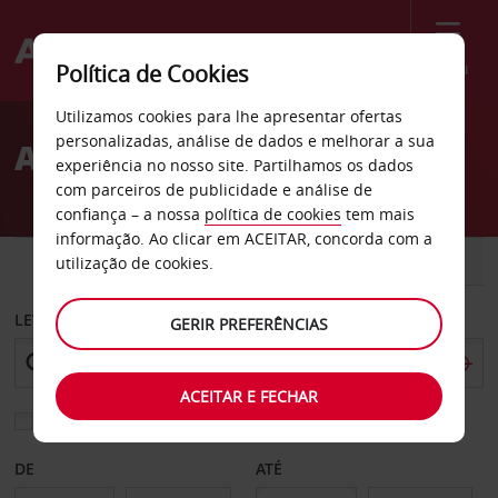
Menu
Política de Cookies
Welcome
Utilizamos cookies para lhe apresentar ofertas
to
personalizadas, análise de dados e melhorar a sua
Aluguer de carros Voss
Avis
experiência no nosso site. Partilhamos os dados
com parceiros de publicidade e análise de
confiança – a nossa
política de cookies
tem mais
informação. Ao clicar em ACEITAR, concorda com a
CARRO
COMERCIAIS
utilização de cookies.
LEVANTAR EM
GERIR PREFERÊNCIAS
ACEITAR E FECHAR
Escolher uma estação de devolução diferente
DE
ATÉ