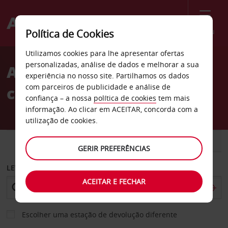
Menu
Política de Cookies
Welcome
Utilizamos cookies para lhe apresentar ofertas
to
personalizadas, análise de dados e melhorar a sua
Aluguer de
Avis
experiência no nosso site. Partilhamos os dados
com parceiros de publicidade e análise de
carros Ulsteinvik
confiança – a nossa
política de cookies
tem mais
informação. Ao clicar em ACEITAR, concorda com a
utilização de cookies.
CARRO
COMERCIAIS
GERIR PREFERÊNCIAS
LEVANTAR EM
ACEITAR E FECHAR
Escolher uma estação de devolução diferente