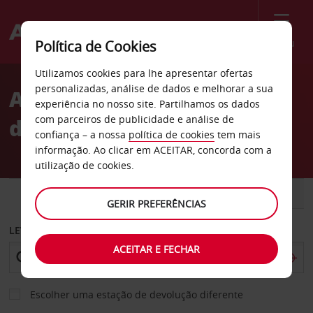
Menu
Política de Cookies
Welcome
Utilizamos cookies para lhe apresentar ofertas
to
personalizadas, análise de dados e melhorar a sua
Aluguer de carros cidade
Avis
experiência no nosso site. Partilhamos os dados
com parceiros de publicidade e análise de
de Trondheim
confiança – a nossa
política de cookies
tem mais
informação. Ao clicar em ACEITAR, concorda com a
utilização de cookies.
CARRO
COMERCIAIS
GERIR PREFERÊNCIAS
LEVANTAR EM
ACEITAR E FECHAR
Escolher uma estação de devolução diferente