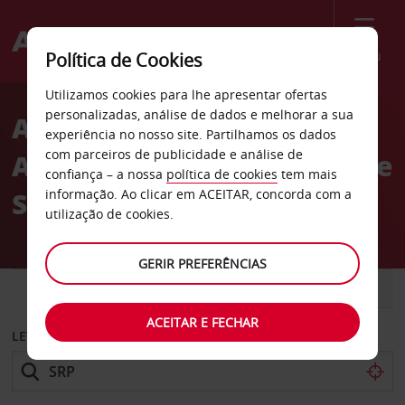
Menu
Política de Cookies
Welcome
Utilizamos cookies para lhe apresentar ofertas
to
personalizadas, análise de dados e melhorar a sua
Aluguer de carros
Avis
experiência no nosso site. Partilhamos os dados
com parceiros de publicidade e análise de
Aeroporto Internacional de
confiança – a nossa
política de cookies
tem mais
Stord
informação. Ao clicar em ACEITAR, concorda com a
utilização de cookies.
GERIR PREFERÊNCIAS
CARRO
COMERCIAIS
ACEITAR E FECHAR
LEVANTAR EM