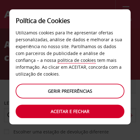
Menu
Política de Cookies
Welcome
Utilizamos cookies para lhe apresentar ofertas
to
personalizadas, análise de dados e melhorar a sua
Aluguer de
Avis
experiência no nosso site. Partilhamos os dados
com parceiros de publicidade e análise de
carros Slependen
confiança – a nossa
política de cookies
tem mais
informação. Ao clicar em ACEITAR, concorda com a
utilização de cookies.
CARRO
COMERCIAIS
GERIR PREFERÊNCIAS
LEVANTAR EM
ACEITAR E FECHAR
Escolher uma estação de devolução diferente