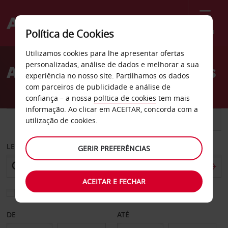
Menu
Política de Cookies
Welcome
Utilizamos cookies para lhe apresentar ofertas
to
personalizadas, análise de dados e melhorar a sua
Aluguer de carros Sandnes
Avis
experiência no nosso site. Partilhamos os dados
com parceiros de publicidade e análise de
confiança – a nossa
política de cookies
tem mais
informação. Ao clicar em ACEITAR, concorda com a
CARRO
COMERCIAIS
utilização de cookies.
LEVANTAR EM
GERIR PREFERÊNCIAS
ACEITAR E FECHAR
Escolher uma estação de devolução diferente
DE
ATÉ