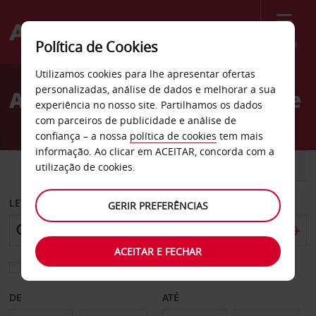
Menu
Política de Cookies
Welcome
Utilizamos cookies para lhe apresentar ofertas
to
personalizadas, análise de dados e melhorar a sua
Aluguer de carros Sandane
Avis
experiência no nosso site. Partilhamos os dados
com parceiros de publicidade e análise de
confiança – a nossa
política de cookies
tem mais
informação. Ao clicar em ACEITAR, concorda com a
CARRO
COMERCIAIS
utilização de cookies.
LEVANTAR EM
GERIR PREFERÊNCIAS
ACEITAR E FECHAR
Escolher uma estação de devolução diferente
DE
ATÉ