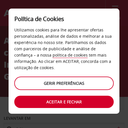
Menu
Política de Cookies
Welcome
Utilizamos cookies para lhe apresentar ofertas
to
personalizadas, análise de dados e melhorar a sua
Aluguer de
Avis
experiência no nosso site. Partilhamos os dados
com parceiros de publicidade e análise de
carros Aeroporto
confiança – a nossa
política de cookies
tem mais
Internacional de
informação. Ao clicar em ACEITAR, concorda com a
utilização de cookies.
Gardermoen em Oslo
GERIR PREFERÊNCIAS
ACEITAR E FECHAR
CARRO
COMERCIAIS
LEVANTAR EM