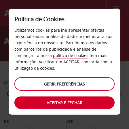
Menu
Política de Cookies
Welcome
Utilizamos cookies para lhe apresentar ofertas
to
personalizadas, análise de dados e melhorar a sua
Aluguer de carros Odda
Avis
experiência no nosso site. Partilhamos os dados
com parceiros de publicidade e análise de
confiança – a nossa
política de cookies
tem mais
informação. Ao clicar em ACEITAR, concorda com a
CARRO
COMERCIAIS
utilização de cookies.
LEVANTAR EM
GERIR PREFERÊNCIAS
ACEITAR E FECHAR
Escolher uma estação de devolução diferente
DE
ATÉ