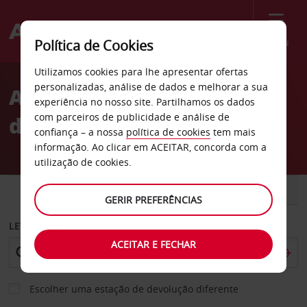
Menu
Política de Cookies
Welcome
Utilizamos cookies para lhe apresentar ofertas
to
personalizadas, análise de dados e melhorar a sua
Aluguer de carros Cidade
Avis
experiência no nosso site. Partilhamos os dados
com parceiros de publicidade e análise de
de Moss
confiança – a nossa
política de cookies
tem mais
informação. Ao clicar em ACEITAR, concorda com a
utilização de cookies.
CARRO
COMERCIAIS
GERIR PREFERÊNCIAS
LEVANTAR EM
ACEITAR E FECHAR
Escolher uma estação de devolução diferente