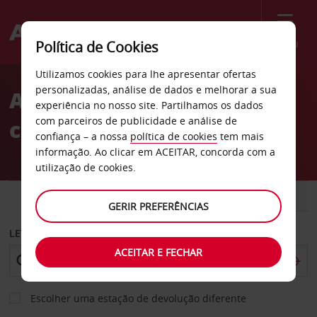
Menu
Política de Cookies
Welcome
Utilizamos cookies para lhe apresentar ofertas
to
personalizadas, análise de dados e melhorar a sua
Aluguer de
Avis
experiência no nosso site. Partilhamos os dados
com parceiros de publicidade e análise de
carros Leikanger
confiança – a nossa
política de cookies
tem mais
informação. Ao clicar em ACEITAR, concorda com a
utilização de cookies.
CARRO
COMERCIAIS
GERIR PREFERÊNCIAS
LEVANTAR EM
ACEITAR E FECHAR
Escolher uma estação de devolução diferente