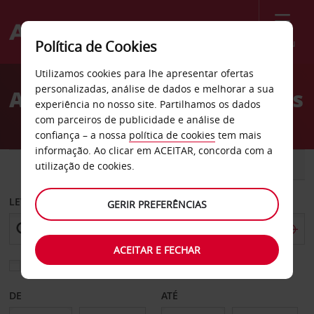
Menu
Política de Cookies
Welcome
Utilizamos cookies para lhe apresentar ofertas
to
personalizadas, análise de dados e melhorar a sua
Aluguer de carros Kirkenes
Avis
experiência no nosso site. Partilhamos os dados
com parceiros de publicidade e análise de
confiança – a nossa
política de cookies
tem mais
informação. Ao clicar em ACEITAR, concorda com a
CARRO
COMERCIAIS
utilização de cookies.
LEVANTAR EM
GERIR PREFERÊNCIAS
ACEITAR E FECHAR
Escolher uma estação de devolução diferente
DE
ATÉ