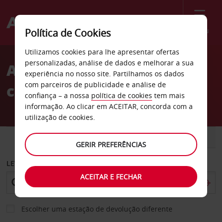
Menu
Política de Cookies
Welcome
Utilizamos cookies para lhe apresentar ofertas
to
personalizadas, análise de dados e melhorar a sua
Aluguer de
Avis
experiência no nosso site. Partilhamos os dados
com parceiros de publicidade e análise de
carros Jessheim
confiança – a nossa
política de cookies
tem mais
informação. Ao clicar em ACEITAR, concorda com a
utilização de cookies.
CARRO
COMERCIAIS
GERIR PREFERÊNCIAS
LEVANTAR EM
ACEITAR E FECHAR
Escolher uma estação de devolução diferente