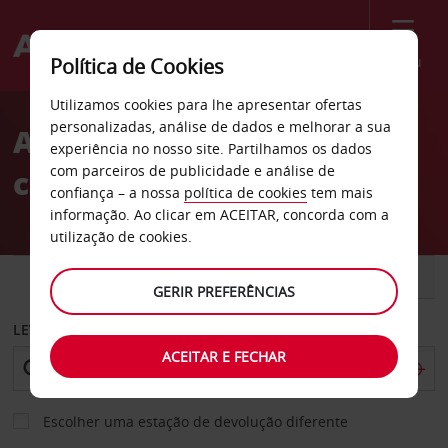
Menu
Política de Cookies
Welcome
Utilizamos cookies para lhe apresentar ofertas
to
personalizadas, análise de dados e melhorar a sua
Aluguer de
Avis
experiência no nosso site. Partilhamos os dados
com parceiros de publicidade e análise de
carros Holmestrand
confiança – a nossa
política de cookies
tem mais
informação. Ao clicar em ACEITAR, concorda com a
utilização de cookies.
CARRO
COMERCIAIS
GERIR PREFERÊNCIAS
LEVANTAR EM
ACEITAR E FECHAR
Escolher uma estação de devolução diferente