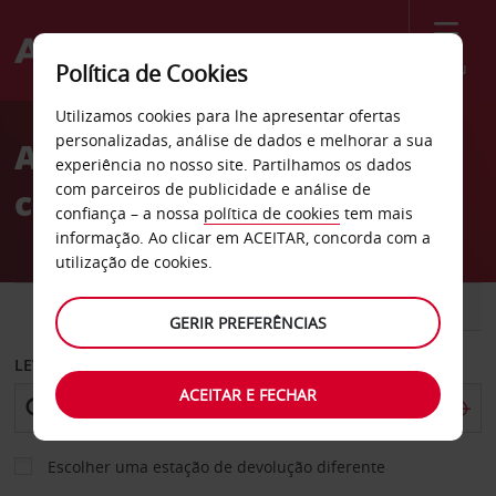
Menu
Política de Cookies
Welcome
Utilizamos cookies para lhe apresentar ofertas
to
personalizadas, análise de dados e melhorar a sua
Aluguer de
Avis
experiência no nosso site. Partilhamos os dados
com parceiros de publicidade e análise de
carros Hokksund
confiança – a nossa
política de cookies
tem mais
informação. Ao clicar em ACEITAR, concorda com a
utilização de cookies.
CARRO
COMERCIAIS
GERIR PREFERÊNCIAS
LEVANTAR EM
ACEITAR E FECHAR
Escolher uma estação de devolução diferente