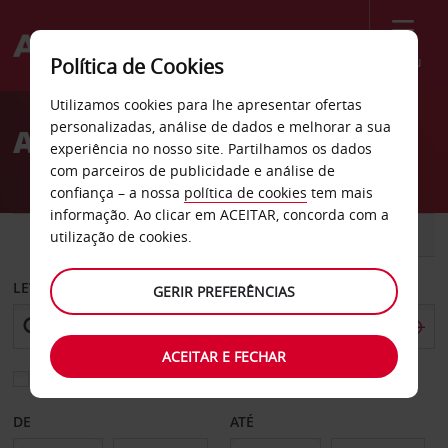
Menu
Política de Cookies
Welcome
Utilizamos cookies para lhe apresentar ofertas
to
personalizadas, análise de dados e melhorar a sua
Aluguer de carros Halden
Avis
experiência no nosso site. Partilhamos os dados
com parceiros de publicidade e análise de
confiança – a nossa
política de cookies
tem mais
informação. Ao clicar em ACEITAR, concorda com a
CARRO
COMERCIAIS
utilização de cookies.
LEVANTAR EM
GERIR PREFERÊNCIAS
ACEITAR E FECHAR
Escolher uma estação de devolução diferente
DE
ATÉ